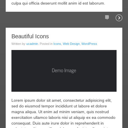
culpa qui officia deserunt mollit anim id est laborum.
Comments
Readi
20
Beautiful Icons
ar
Written by
ucadmin
. Posted in
Icons
,
Web Design
,
WordPress
011
Lorem ipsum dolor sit amet, consectetur adipisicing elit,
sed do eiusmod tempor incididunt ut labore et dolore
magna aliqua. Ut enim ad minim veniam, quis nostrud
exercitation ullamco laboris nisi ut aliquip ex ea commodo
consequat. Duis aute irure dolor in reprehenderit in