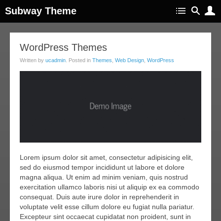
Subway Theme
14
WordPress Themes
apr
Written by
ucadmin
. Posted in
Themes
,
Web Design
,
WordPress
011
Lorem ipsum dolor sit amet, consectetur adipisicing elit,
sed do eiusmod tempor incididunt ut labore et dolore
magna aliqua. Ut enim ad minim veniam, quis nostrud
exercitation ullamco laboris nisi ut aliquip ex ea commodo
consequat. Duis aute irure dolor in reprehenderit in
voluptate velit esse cillum dolore eu fugiat nulla pariatur.
Excepteur sint occaecat cupidatat non proident, sunt in