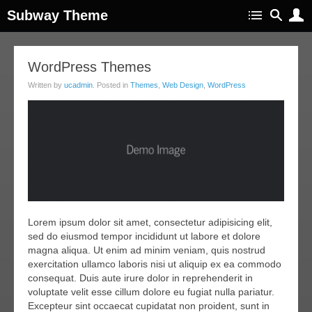
Subway Theme
14
WordPress Themes
apr
Written by
ucadmin
. Posted in
Themes
,
Web Design
,
WordPress
011
Lorem ipsum dolor sit amet, consectetur adipisicing elit,
sed do eiusmod tempor incididunt ut labore et dolore
magna aliqua. Ut enim ad minim veniam, quis nostrud
exercitation ullamco laboris nisi ut aliquip ex ea commodo
consequat. Duis aute irure dolor in reprehenderit in
voluptate velit esse cillum dolore eu fugiat nulla pariatur.
Excepteur sint occaecat cupidatat non proident, sunt in