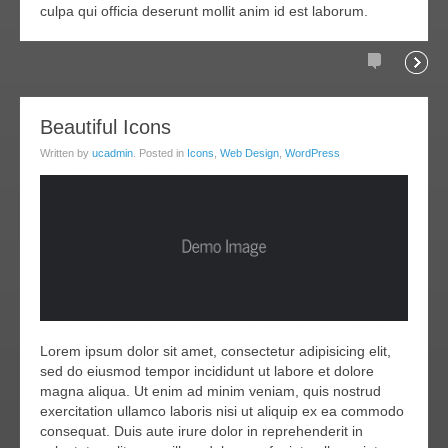
culpa qui officia deserunt mollit anim id est laborum.
Comments
Readi
20
Beautiful Icons
ar
Written by
ucadmin
. Posted in
Icons
,
Web Design
,
WordPress
011
Lorem ipsum dolor sit amet, consectetur adipisicing elit,
sed do eiusmod tempor incididunt ut labore et dolore
magna aliqua. Ut enim ad minim veniam, quis nostrud
exercitation ullamco laboris nisi ut aliquip ex ea commodo
consequat. Duis aute irure dolor in reprehenderit in